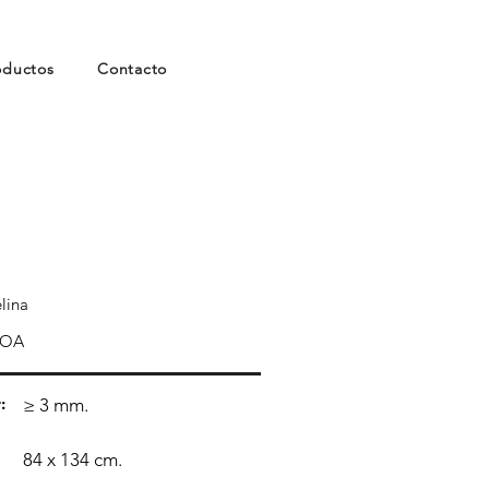
oductos
Contacto
lina
OA
:
≥ 3 mm.
84 x 134 cm.