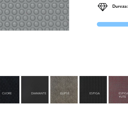
Dureza:
CUORE
DIAMANTE
ELIPSE
ESPIGA
ESPIG
YUTE