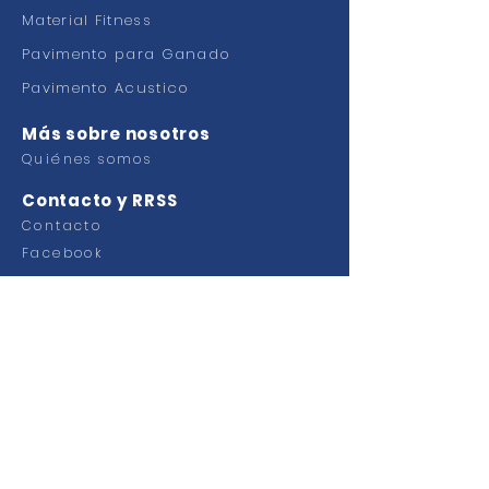
Material Fitness
Pavimento para Ganado
Pavimento Acustico
Más sobre nosotros
Quiénes somos
Contacto y RRSS
Contacto
Facebook
Ctra Murcia Alicante km 49,100
Pol. Industrial Faima
03330 Crevillente (Alicante)
ESPAÑA
Tel.
+34 965 40 33 00
Emai:
info@grupoplaginsa.com