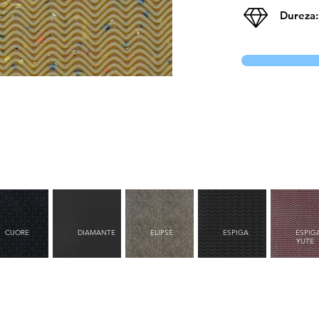
Dureza:
CUORE
DIAMANTE
ELIPSE
ESPIGA
ESPIG
YUTE