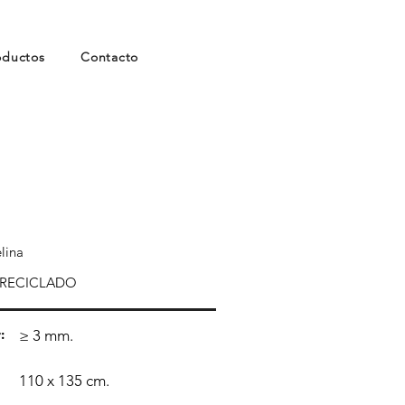
oductos
Contacto
lina
 RECICLADO
:
≥ 3 mm.
110 x 135 cm.